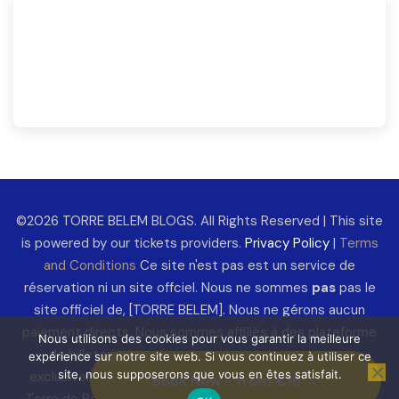
©2026 TORRE BELEM BLOGS. All Rights Reserved | This site
is powered by our tickets providers.
Privacy Policy
|
Terms
and Conditions
Ce site n'est pas est un service de
réservation ni un site offciel. Nous ne sommes
pas
pas le
site officiel de, [TORRE BELEM]. Nous ne gérons aucun
paiement directs. Nous sommes affiliés à des plateforme
Nous utilisons des cookies pour vous garantir la meilleure
de billeterie. Les réservations et paiements sont
expérience sur notre site web. Si vous continuez à utiliser ce
site, nous supposerons que vous en êtes satisfait.
exclusivement traités par nos partenaires agréés par la
Book Now - from €15 →