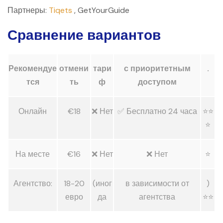
Партнеры:
Tiqets
, GetYourGuide
Сравнение вариантов
Рекомендуе
отмени
тари
с приоритетным
.
тся
ть
ф
доступом
Онлайн
€18
❌ Нет
✅ Бесплатно 24 часа
⭐⭐
⭐
На месте
€16
❌ Нет
❌ Нет
⭐
Агентство:
18-20
(иног
в зависимости от
)
евро
да
агентства
⭐⭐