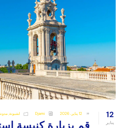
12
12 يناير، 2026
Djami
لشبونة
,
مدونة
قم بزيارة كنيسة است
يناير