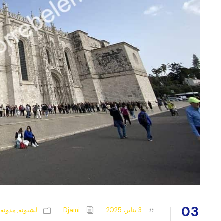
03
3 يناير، 2025
Djami
لشبونة
,
مدونة