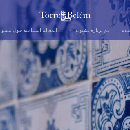
يليم
قم بزيارة لشبونة
المعالم السياحية حول لشبون