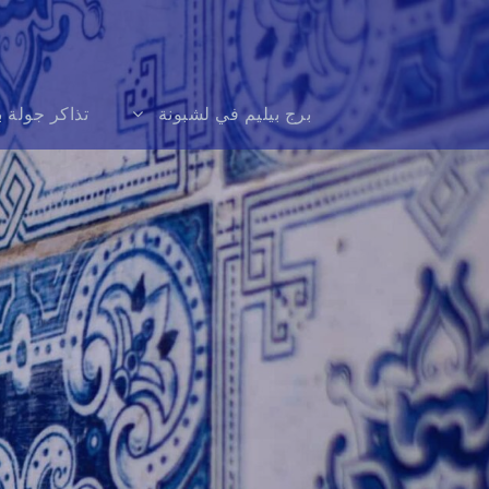
برج بيليم في لشبونة
تذاكر جولة ب