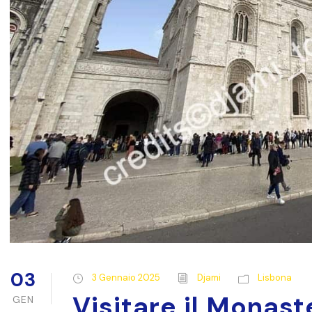
03
3 Gennaio 2025
Djami
Lisbona
Visitare il Monas
GEN