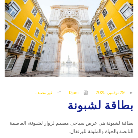
29 نوفمبر، 2025
Djami
غير مصنف
بطاقة لشبونة
بطاقة لشبونة هي عرض سياحي مصمم لزوار لشبونة، العاصمة
النابضة بالحياة والملونة للبرتغال.