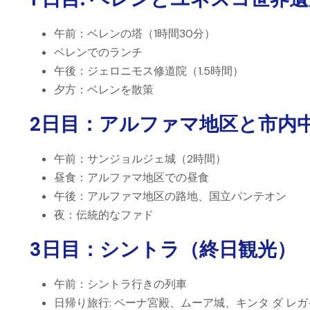
午前
：ベレンの塔（1時間30分）
ベレンでの
ランチ
午後
：ジェロニモス修道院（1.5時間）
夕方
：ベレンを散策
2日目：アルファマ地区と市内
午前
：サンジョルジェ城（2時間）
昼食
：アルファマ地区での昼食
午後
：アルファマ地区の路地、国立パンテオン
夜
：伝統的なファド
3日目：シントラ（終日観光）
午前
：シントラ行きの列車
日帰り旅行
: ペーナ宮殿、ムーア城、キンタ ダ レ