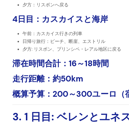
夕方
：リスボンへ戻る
4日目：カスカイスと海岸
午前
：カスカイス行きの列車
日帰り旅行
：ビーチ、断崖、エストリル
夕方
: リスボン、プリンシペ・レアル地区に戻る
滞在時間合計
：16～18時間
走行距離
：約50km
概算予算
：200～300ユーロ
3. 1 日目: ベレンとユ