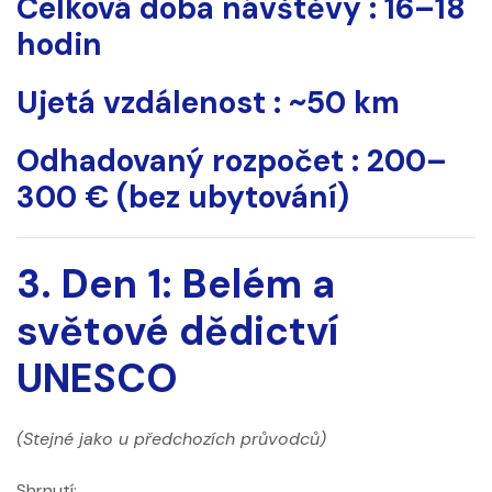
Celková doba návštěvy
: 16–18
hodin
Ujetá vzdálenost
: ~50 km
Odhadovaný rozpočet
: 200–
300 € (bez ubytování)
3. Den 1: Belém a
světové dědictví
UNESCO
(Stejné jako u předchozích průvodců)
Shrnutí: