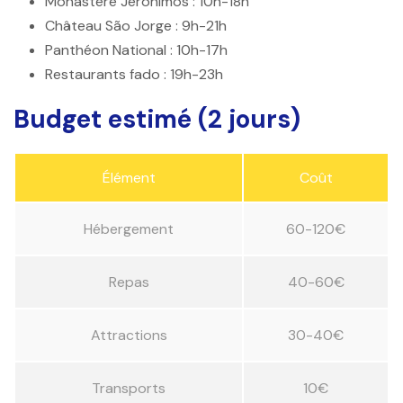
Monastère Jerónimos
: 10h-18h
Château São Jorge
: 9h-21h
Panthéon National
: 10h-17h
Restaurants fado
: 19h-23h
Budget estimé (2 jours)
Élément
Coût
Hébergement
60-120€
Repas
40-60€
Attractions
30-40€
Transports
10€