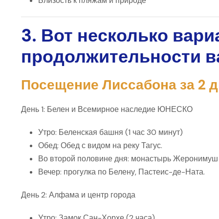
Близость к пляжам и природе
3. Вот несколько вар
продолжительности в
Посещение Лиссабона за 2 д
День 1: Белен и Всемирное наследие ЮНЕСКО
Утро:
Беленская башня
(1 час 30 минут)
Обед: Обед с видом на реку Тагус.
Во второй половине дня:
монастырь Жеронимуш
Вечер: прогулка по Белену, Пастеис-де-Ната.
День 2: Алфама и центр города
Утро:
Замок Сан-Хорхе
(2 часа).