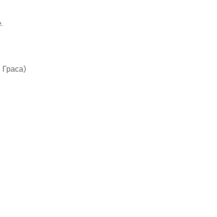
.
 Граса)