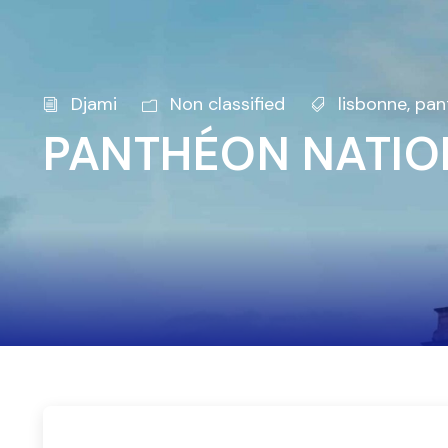
Djami
Non classified
lisbonne
,
pan
PANTHÉON NATIO