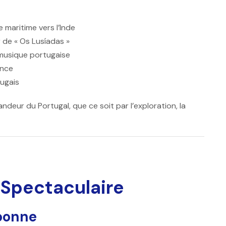
e maritime vers l’Inde
r de « Os Lusíadas »
 musique portugaise
ance
tugais
deur du Portugal, que ce soit par l’exploration, la
 Spectaculaire
sbonne