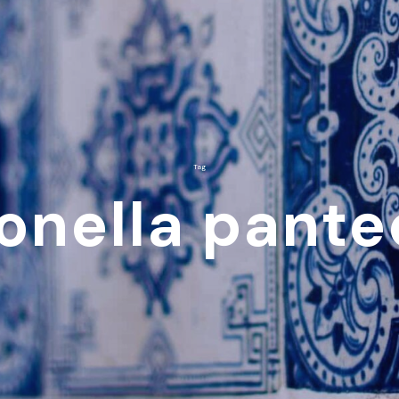
Tag
onella pant