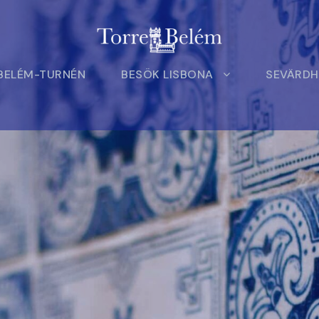
 BELÉM-TURNÉN
BESÖK LISBONA
SEVÄRDH