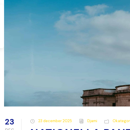
23
23 december 2025
Djami
Okategor