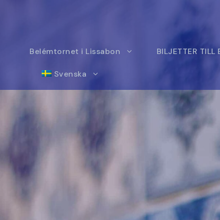
Belémtornet i Lissabon
BILJETTER TILL
Svenska