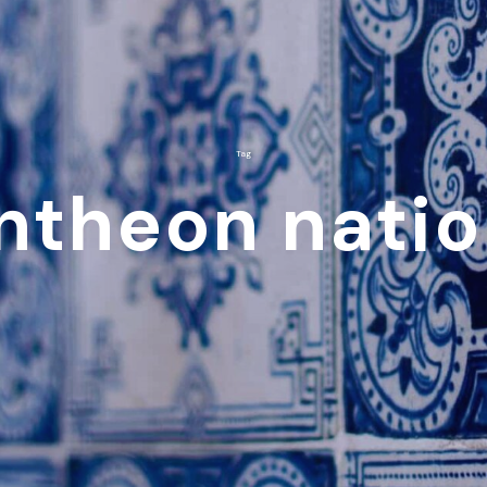
Tag
ntheon natio