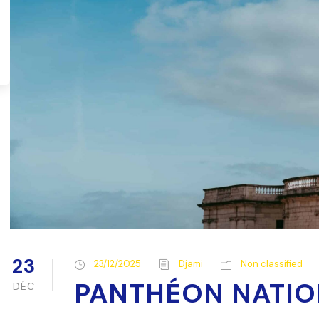
23
23/12/2025
Djami
Non classified
PANTHÉON NATIO
DÉC