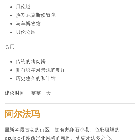
贝伦塔
热罗尼莫斯修道院
马车博物馆
贝伦公园
食用：
传统的烤肉酱
拥有塔霍河景观的餐厅
历史悠久的咖啡馆
建议时间：
整整一天
阿尔法玛
里斯本最古老的街区，拥有鹅卵石小巷、色彩斑斓的
azulejo和波西米亚风格的氛围。葡萄牙法多之心。