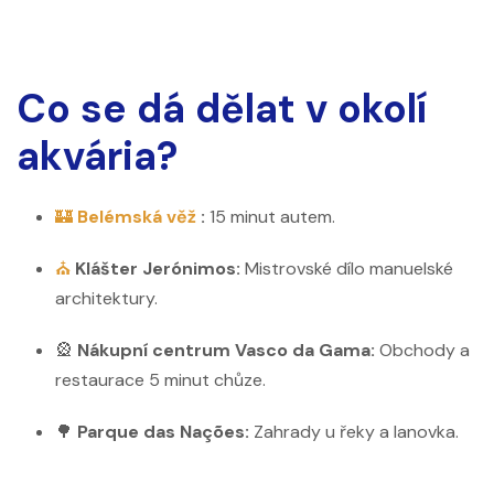
Co se dá dělat v okolí
akvária?
🏰
Belémská věž
:
15 minut autem.
⛪
Klášter Jerónimos:
Mistrovské dílo manuelské
architektury.
🎡
Nákupní centrum Vasco da Gama:
Obchody a
restaurace 5 minut chůze.
🌳
Parque das Nações:
Zahrady u řeky a lanovka.