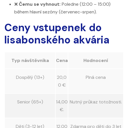
❌
Čemu se vyhnout:
Poledne (12:00 – 15:00)
během hlavní sezóny (červenec-srpen).
Ceny vstupenek do
lisabonského akvária
Typ návštěvníka
Cena
Hodnocení
Dospělý (13+)
20,0
Plná cena
0 €
Senior (65+)
14,00
Nutný průkaz totožnosti.
€.
Děti (3-12 let)
12,00
Zdarma pro děti do 3 let