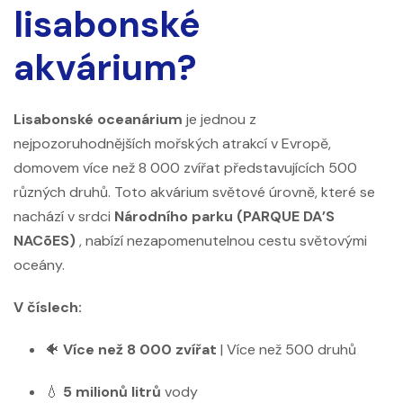
lisabonské
akvárium?
Lisabonské oceanárium
je jednou z
nejpozoruhodnějších mořských atrakcí v Evropě,
domovem více než 8 000 zvířat představujících 500
různých druhů. Toto akvárium světové úrovně, které se
nachází v srdci
Národního parku (PARQUE DA’S
NACõES)
, nabízí nezapomenutelnou cestu světovými
oceány.
V číslech:
🐠
Více než 8 000 zvířat
| Více než 500 druhů
💧
5 milionů litrů
vody