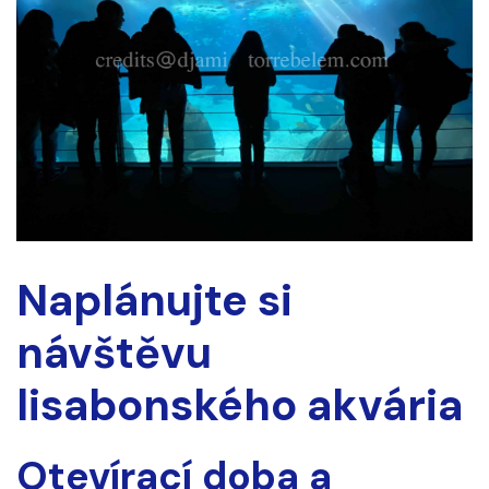
Naplánujte si
návštěvu
lisabonského akvária
Otevírací doba a