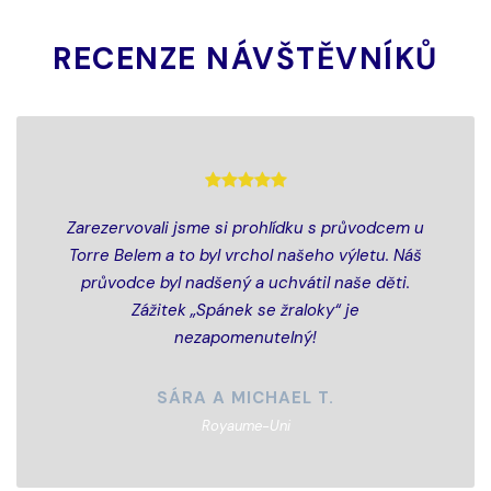
RECENZE NÁVŠTĚVNÍKŮ
Zarezervovali jsme si prohlídku s průvodcem u
Torre Belem a to byl vrchol našeho výletu. Náš
průvodce byl nadšený a uchvátil naše děti.
Zážitek „Spánek se žraloky“ je
nezapomenutelný!
SÁRA A MICHAEL T.
Royaume-Uni