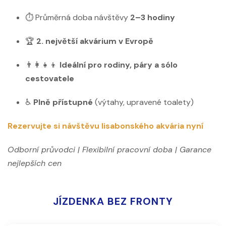
⏱️ Průměrná doba návštěvy
2–3 hodiny
🏆
2. největší akvárium v ​​Evropě
👨‍👩‍👧‍👦
Ideální pro rodiny, páry a sólo
cestovatele
♿
Plně přístupné
(výtahy, upravené toalety)
Rezervujte si návštěvu lisabonského akvária nyní
Odborní průvodci | Flexibilní pracovní doba | Garance
nejlepších cen
JÍZDENKA BEZ FRONTY