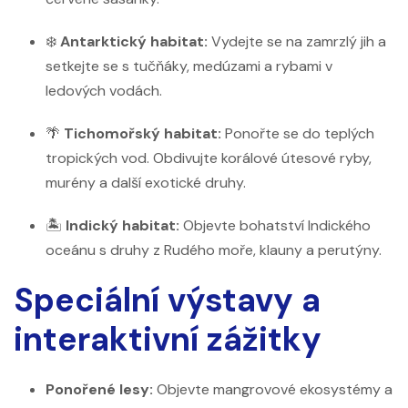
❄️
Antarktický habitat:
Vydejte se na zamrzlý jih a
setkejte se s tučňáky, medúzami a rybami v
ledových vodách.
🌴
Tichomořský habitat:
Ponořte se do teplých
tropických vod. Obdivujte korálové útesové ryby,
murény a další exotické druhy.
🏝️
Indický habitat:
Objevte bohatství Indického
oceánu s druhy z Rudého moře, klauny a perutýny.
Speciální výstavy a
interaktivní zážitky
Ponořené lesy:
Objevte mangrovové ekosystémy a