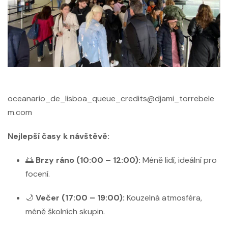
oceanario_de_lisboa_queue_credits@djami_torrebele
m.com
Nejlepší časy k návštěvě:
🌅
Brzy ráno (10:00 – 12:00):
Méně lidí, ideální pro
focení.
🌙
Večer (17:00 – 19:00):
Kouzelná atmosféra,
méně školních skupin.