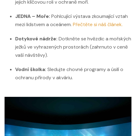
jejich klíčovou roli v ochraně moří.
JEDNA – Moře:
Pohlcující výstava zkoumající vztah
mezi lidstvem a oceánem.
Přečtěte si náš článek.
Dotykové nádrže:
Dotkněte se hvězdic a mořských
ježků ve vyhrazených prostorách (zahrnuto v ceně
vaší návštěvy).
Vodní školka:
Sledujte chovné programy a úsilí o
ochranu přírody v akváriu.