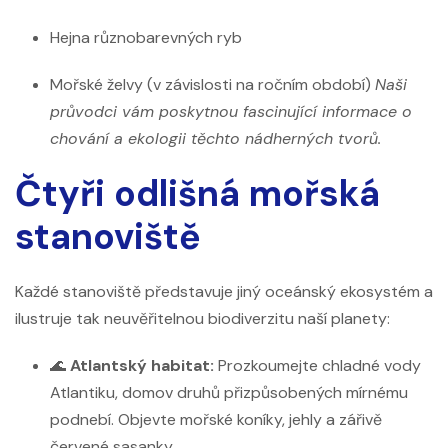
Hejna různobarevných ryb
Mořské želvy (v závislosti na ročním období)
Naši
průvodci vám poskytnou fascinující informace o
chování a ekologii těchto nádherných tvorů.
Čtyři odlišná mořská
stanoviště
Každé stanoviště představuje jiný oceánský ekosystém a
ilustruje tak neuvěřitelnou biodiverzitu naší planety:
🌊
Atlantský habitat:
Prozkoumejte chladné vody
Atlantiku, domov druhů přizpůsobených mírnému
podnebí. Objevte mořské koníky, jehly a zářivě
červené sasanky.