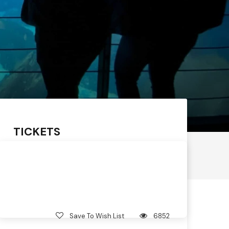
TICKETS
Save To Wish List
6852