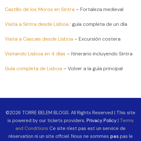
Castillo de los Moros en Sintra
– Fortaleza medieval
Visita a Sintra desde Lisboa
: guía completa de un día
Visita a Cascais desde Lisboa
– Excursión costera
Visitando Lisboa en 4 días
– Itinerario incluyendo Sintra
Guía completa de Lisboa
– Volver a la guía principal
©2026 TORRE BELEM BLOGS. All Rights Reserved | This site
is powered by our tickets providers.
Privacy Policy
|
Terms
and Conditions
Ce site n'est pas est un service de
réservation ni un site offciel. Nous ne sommes
pas
pas le