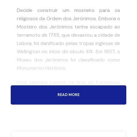
Decide construir um mosteiro para os
religiosos da Ordem dos Jerónimos. Embora o
Mosteiro dos Jerónimos tenha escapado ao
terramoto de 1755, que devastou a cidade de
Lisboa, foi danificado pelas tropas inglesas de
Wellington no início do século XIX. Em 1907, o
Museu dos Jerónimos foi classificado como
Monumento Histórico.
Está também inscrito na lista do Património
Mundial da UNESCO desde 1983. É atualmente
READ MORE
considerado “o monumento com mais
elementos arquitectónicos de estilo
manuelino”.
(tal como a Torre de Belém)