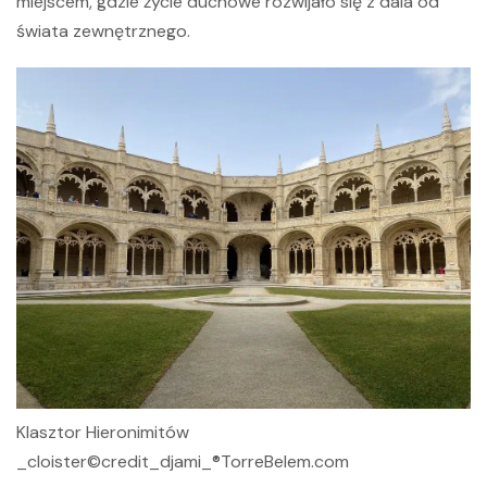
miejscem, gdzie życie duchowe rozwijało się z dala od
świata zewnętrznego.
Klasztor Hieronimitów
_cloister©credit_djami_®TorreBelem.com