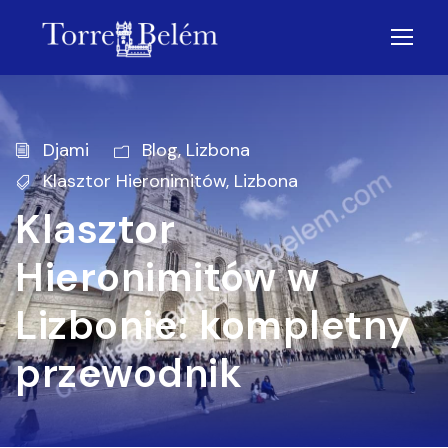
Djami
Blog
,
Lizbona
Klasztor Hieronimitów
,
Lizbona
Klasztor
Hieronimitów w
Lizbonie: kompletny
przewodnik