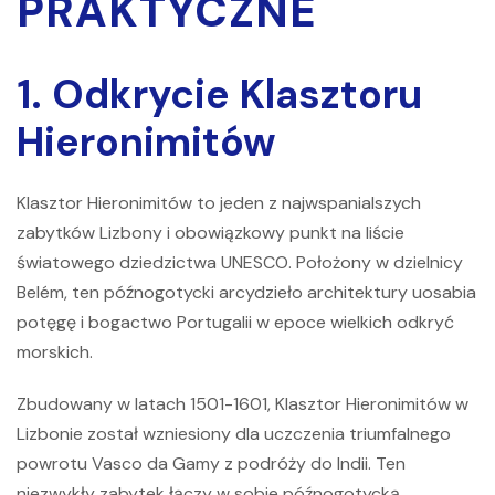
PRAKTYCZNE
1. Odkrycie Klasztoru
Hieronimitów
Klasztor Hieronimitów
to jeden z najwspanialszych
zabytków Lizbony i obowiązkowy punkt na liście
światowego dziedzictwa UNESCO. Położony w dzielnicy
Belém, ten późnogotycki arcydzieło architektury uosabia
potęgę i bogactwo Portugalii w epoce wielkich odkryć
morskich.
Zbudowany w latach 1501-1601,
Klasztor Hieronimitów w
Lizbonie
został wzniesiony dla uczczenia triumfalnego
powrotu Vasco da Gamy z podróży do Indii. Ten
niezwykły zabytek łączy w sobie późnogotycką