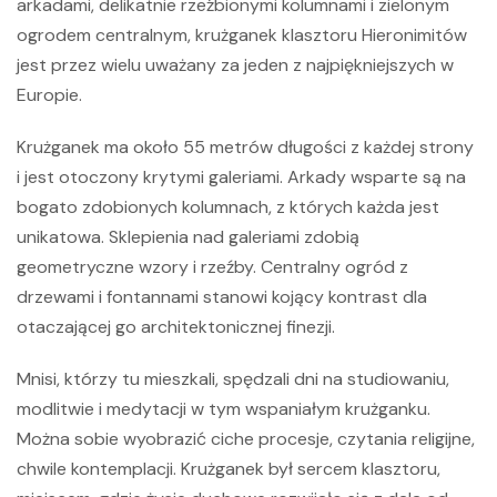
arkadami, delikatnie rzeźbionymi kolumnami i zielonym
ogrodem centralnym, krużganek
klasztoru Hieronimitów
jest przez wielu uważany za jeden z najpiękniejszych w
Europie.
Krużganek ma około 55 metrów długości z każdej strony
i jest otoczony krytymi galeriami. Arkady wsparte są na
bogato zdobionych kolumnach, z których każda jest
unikatowa. Sklepienia nad galeriami zdobią
geometryczne wzory i rzeźby. Centralny ogród z
drzewami i fontannami stanowi kojący kontrast dla
otaczającej go architektonicznej finezji.
Mnisi, którzy tu mieszkali, spędzali dni na studiowaniu,
modlitwie i medytacji w tym wspaniałym krużganku.
Można sobie wyobrazić ciche procesje, czytania religijne,
chwile kontemplacji. Krużganek był sercem klasztoru,