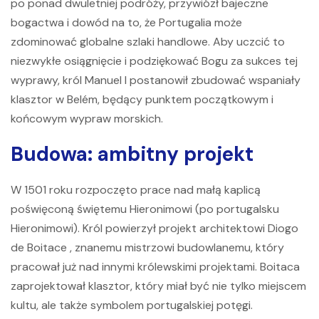
po ponad dwuletniej podróży, przywiózł bajeczne
bogactwa i dowód na to, że Portugalia może
zdominować globalne szlaki handlowe. Aby uczcić to
niezwykłe osiągnięcie i podziękować Bogu za sukces tej
wyprawy, król Manuel I postanowił zbudować wspaniały
klasztor w Belém, będący punktem początkowym i
końcowym wypraw morskich.
Budowa: ambitny projekt
W 1501 roku rozpoczęto prace nad małą kaplicą
poświęconą świętemu Hieronimowi (po portugalsku
Hieronimowi). Król powierzył projekt architektowi
Diogo
de Boitace
, znanemu mistrzowi budowlanemu, który
pracował już nad innymi królewskimi projektami. Boitaca
zaprojektował klasztor, który miał być nie tylko miejscem
kultu, ale także symbolem portugalskiej potęgi.