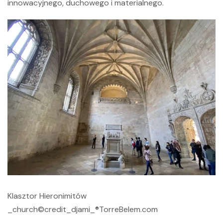
innowacyjnego, duchowego i materialnego.
Klasztor Hieronimitów
_church©credit_djami_®TorreBelem.com