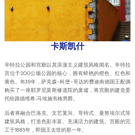
卡斯凯什
辛特拉公园和宫殿以其浪漫主义建筑风格闻名。辛特拉
宫位于200公顷公园的核心，拥有鲜艳的橙色、红色和
黄色。1839年，萨克森-科堡-哥达的费迪南德国王配偶
购买了一座耶罗尼莫斯修道院的废墟，将宫殿的建造委
托给路德维希·冯·埃施韦格男爵。
后者将融合巴洛克、文艺复兴、哥特式、曼努埃尔式等
建筑风格，打造色彩丰富、充满活力的建筑。宫殿的完
工于1885年，即国王去世的那一年。