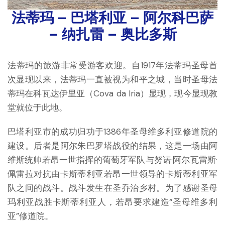
法蒂玛 – 巴塔利亚 – 阿尔科巴萨
– 纳扎雷 – 奥比多斯
法蒂玛的旅游非常受游客欢迎。自1917年法蒂玛圣母首
次显现以来，法蒂玛一直被视为和平之城，当时圣母法
蒂玛在科瓦达伊里亚（Cova da Iria）显现，现今显现教
堂就位于此地。
巴塔利亚市的成功归功于1386年圣母维多利亚修道院的
建设。后者是阿尔朱巴罗塔战役的结果，这是一场由阿
维斯统帅若昂一世指挥的葡萄牙军队与努诺·阿尔瓦雷斯·
佩雷拉对抗由卡斯蒂利亚若昂一世领导的卡斯蒂利亚军
队之间的战斗。战斗发生在圣乔治乡村。为了感谢圣母
玛利亚战胜卡斯蒂利亚人，若昂要求建造“圣母维多利
亚”修道院。