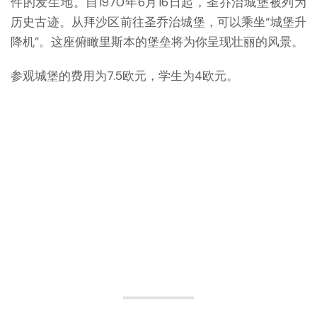
件的发生地。自1970年6月16日起，圣乔治城堡被列为
历史古迹。从拜沙区前往圣乔治城堡，可以乘坐“城堡升
降机”。这座俯瞰里斯本的堡垒将为你呈现壮丽的风景。
参观城堡的费用为7.5欧元，学生为4欧元。