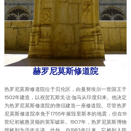
赫罗尼莫斯修道院
热罗尼莫斯修道院位于贝伦区，由曼努埃尔一世国王于
1502年建造，以祝贺瓦斯戈·达·伽马从印度归来。他决定
为热罗尼莫斯修道院的僧侣建造一座修道院。尽管热罗
尼莫斯修道院幸免于1755年摧毁里斯本的地震，但在19
世纪初被惠灵顿的英军破坏。1907年，热罗尼莫斯博物
馆被列为历史古迹。此外，自1983年以来，它被列入联