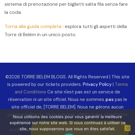
sistema di prenotazione per biglietti salta fila senza fare
la coda.
Torna alla guida completa
: esplora tutti gli aspetti della
Torre di Belém in un unico posto.
©2026 TORRE BELEM BLOGS. All Rights Reserved | This site
is powered by our tickets providers.
Privacy Policy
|
Terms
and Conditions
Ce site n'est pas est un service de
réservation ni un site offciel. Nous ne sommes
pas
pas le
site officiel de, [TORRE BELEM]. Nous ne gérons aucun
paiement directs. Nous sommes affiliés à des plateforme
Nous utilisons des cookies pour vous garantir la meilleure
de billeterie. Les réservations et paiements sont
expérience sur notre site web. Si vous continuez à utiliser ce
site, nous supposerons que vous en êtes satisfait.
exclusivement traités par nos partenaires agréés par la
Book Now - from €15 →