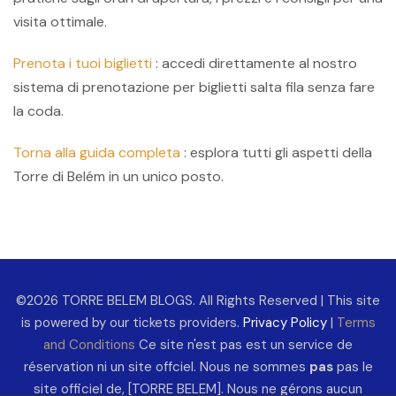
visita ottimale.
Prenota i tuoi biglietti
: accedi direttamente al nostro
sistema di prenotazione per biglietti salta fila senza fare
la coda.
Torna alla guida completa
: esplora tutti gli aspetti della
Torre di Belém in un unico posto.
©2026 TORRE BELEM BLOGS. All Rights Reserved | This site
is powered by our tickets providers.
Privacy Policy
|
Terms
and Conditions
Ce site n'est pas est un service de
réservation ni un site offciel. Nous ne sommes
pas
pas le
site officiel de, [TORRE BELEM]. Nous ne gérons aucun