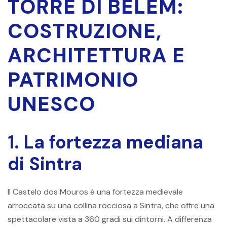
TORRE DI BELÉM:
COSTRUZIONE,
ARCHITETTURA E
PATRIMONIO
UNESCO
1. La fortezza mediana
di Sintra
Il Castelo dos Mouros è una fortezza medievale
arroccata su una collina rocciosa a Sintra, che offre una
spettacolare vista a 360 gradi sui dintorni. A differenza