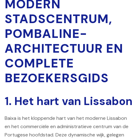
MODERN
STADSCENTRUM,
POMBALINE-
ARCHITECTUUR EN
COMPLETE
BEZOEKERSGIDS
1. Het hart van Lissabon
Baixa is het kloppende hart van het moderne Lissabon
en het commerciële en administratieve centrum van de
Portugese hoofdstad. Deze dynamische wijk, gelegen