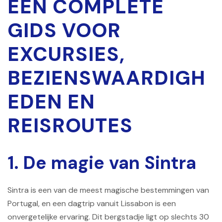
EEN COMPLETE
GIDS VOOR
EXCURSIES,
BEZIENSWAARDIGH
EDEN EN
REISROUTES
1. De magie van Sintra
Sintra is een van de meest magische bestemmingen van
Portugal, en een dagtrip vanuit Lissabon is een
onvergetelijke ervaring. Dit bergstadje ligt op slechts 30