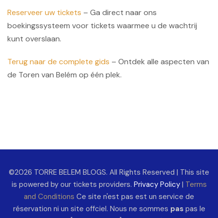
Reserveer uw tickets
– Ga direct naar ons
boekingssysteem voor tickets waarmee u de wachtrij
kunt overslaan.
Terug naar de complete gids
– Ontdek alle aspecten van
de Toren van Belém op één plek.
©2026 TORRE BELEM BLOGS. All Rights Reserved | This site
is powered by our tickets providers.
Privacy Policy
|
Terms
and Conditions
Ce site n'est pas est un service de
réservation ni un site offciel. Nous ne sommes
pas
pas le