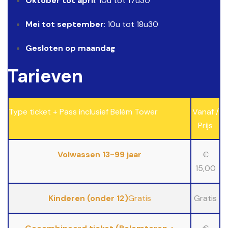
Oktober tot april
: 10u tot 17u30
Mei tot september
: 10u tot 18u30
Gesloten op maandag
Tarieven
Type ticket + Pass inclusief Belém Tower
Vanaf /
Prijs
Volwassen 13-99 jaar
€
15,00
Kinderen (onder 12)
Gratis
Gratis