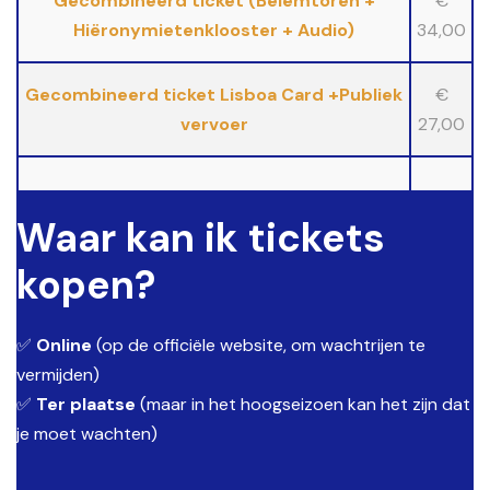
Gecombineerd ticket (Belemtoren +
€
Hiëronymietenklooster + Audio)
34,00
Gecombineerd ticket Lisboa Card +Publiek
€
vervoer
27,00
Waar kan ik tickets
kopen?
✅
Online
(op de officiële website, om wachtrijen te
vermijden)
✅
Ter plaatse
(maar in het hoogseizoen kan het zijn dat
je moet wachten)