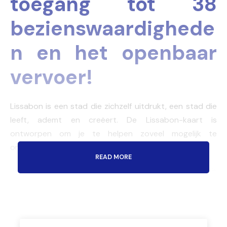
toegang tot 38
bezienswaardighede
n en het openbaar
vervoer!
Lissabon is een stad die zichzelf uitdrukt, een stad die
leeft, ademt en creëert. De Lissabon-kaart is
ontworpen om je te helpen zoveel mogelijk te
ontdekken.
READ MORE
Je voelt het op elke straathoek, in elke buurt. En het is
verre van saai. Het oog wordt altijd naar iets
verbazingwekkends getrokken, zoals monumentale
gebouwen, sculpturen (gemaakt van gerecycled
materiaal) en gevels bedekt met Azulejos, in gedurfde,