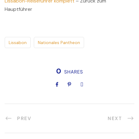
Lissabon-Reiseführer komplett
– Zurück zum
Hauptführer
Lissabon
Nationales Pantheon
0
SHARES
PREV
NEXT