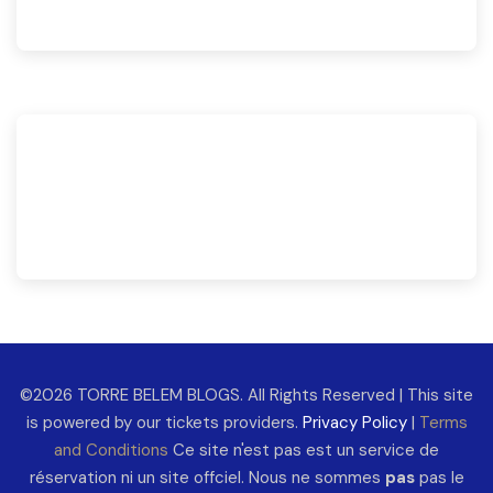
©2026 TORRE BELEM BLOGS. All Rights Reserved | This site
is powered by our tickets providers.
Privacy Policy
|
Terms
and Conditions
Ce site n'est pas est un service de
réservation ni un site offciel. Nous ne sommes
pas
pas le