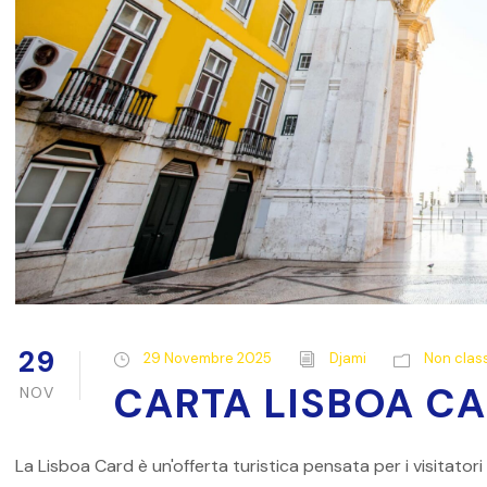
29
29 Novembre 2025
Djami
Non class
CARTA LISBOA C
NOV
La Lisboa Card è un'offerta turistica pensata per i visitatori