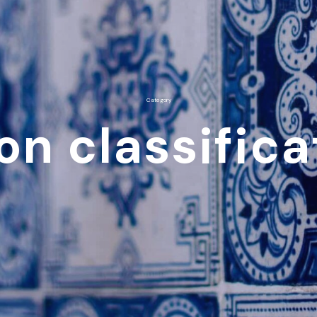
Category
on classifica