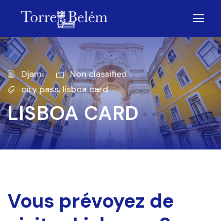
Djami
Non classified
city pass
,
lisboa card
LISBOA CARD
Vous prévoyez de