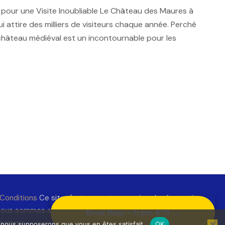
pour une Visite Inoubliable Le Château des Maures à
i attire des milliers de visiteurs chaque année. Perché
e château médiéval est un incontournable pour les
Conditions
Ce site n'est pas est un service de réservation
ous sommes affiliés à des plateforme de billeterie. Les
Book Now - from €15 →
ém comme
Tiqets
. ou encore GetYourGuide
e, nous supposerons que vous en êtes satisfait.
OK