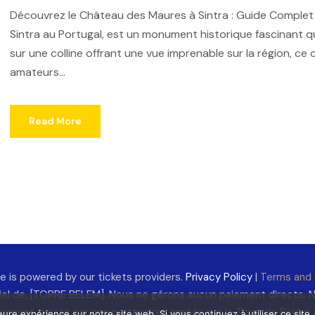
Découvrez le Château des Maures à Sintra : Guide Complet 
Sintra au Portugal, est un monument historique fascinant qu
sur une colline offrant une vue imprenable sur la région, c
amateurs...
Read More
 is powered by our tickets providers.
Privacy Policy
|
Terms and 
ciel de, [TORRE BELEM]. Nous ne gérons aucun paiement directs. N
vement traités par nos partenaires agréés par la Torre de Bel
eure expérience sur notre site web. Si vous continuez à utiliser ce sit