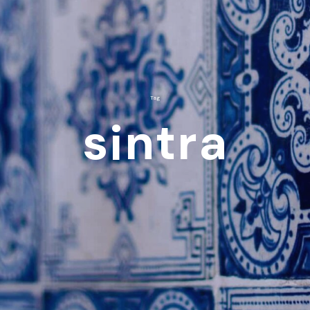
Tag
sintra