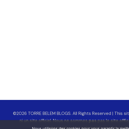
©2026 TORRE BELEM BLOGS. All Rights Reserved | This site
ni un site offciel. Nous ne sommes
pas
pas le site offi
réservations et paiements sont exclusi
Nous utilisons des cookies pour vous garantir la meill