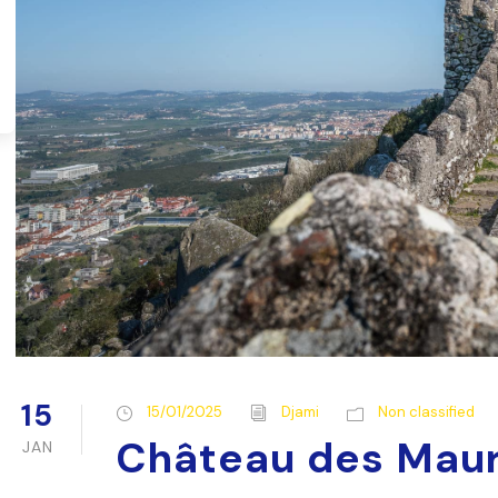
15
15/01/2025
Djami
Non classified
Château des Maur
JAN